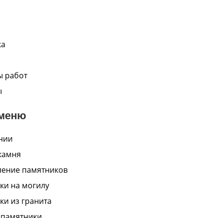
ка
 работ
ы
меню
нии
камня
ление памятников
ки на могилу
ки из гранита
 памятники