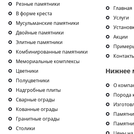
Резные памятники
Главная
В форме креста
Услуги
Мусульманские памятники
Установ
Двойные памятники
Акции
Элитные памятники
Примеры
Комбинированные памятники
Контакт
Мемориальные комплексы
Нижнее 
Цветники
Полуцветники
О компа
Надгробные плиты
Порода 
Сварные ограды
Изготов
Кованные ограды
Памятни
Гранитные ограды
Памятни
Столики
Цены на