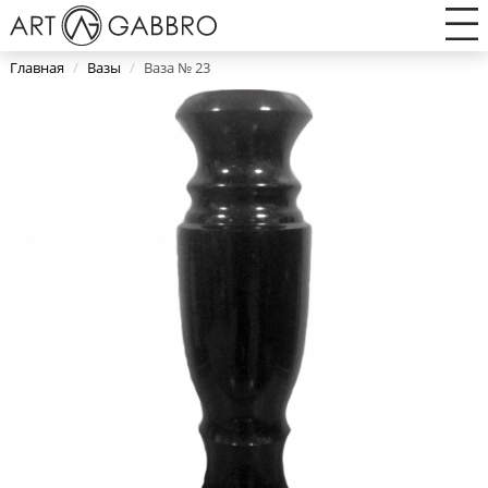
Главная
/
Вазы
/
Ваза № 23